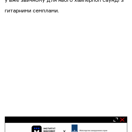
у вже звичному для нього хайперпоп саунді з
гитарними семплами.