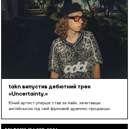
takn випустив дебютний трек
«Uncertainty.»
Юний артист уперше став за майк, зачитавши
англійською під свій фірмовий драмлес-продакшн.