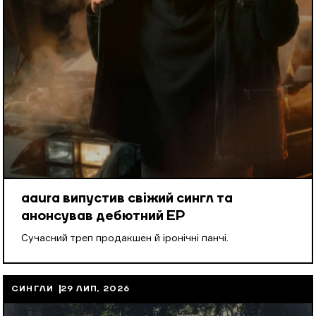
aaura випустив свіжий сингл та
анонсував дебютний EP
Cучасний треп продакшен й іронічні панчі.
СИНГЛИ
29 ЛИП, 2026