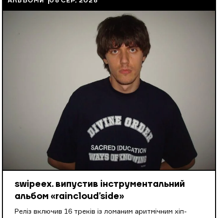
АЛЬБОМИ
06 СЕР, 2026
swipeex. випустив інструментальний
альбом «raincloud’side»
Реліз включив 16 треків із ломаним аритмічним хіп-