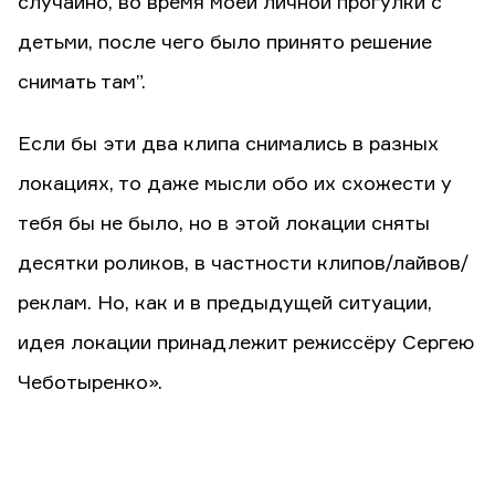
случайно, во время моей личной прогулки с
детьми, после чего было принято решение
снимать там”.
Если бы эти два клипа снимались в разных
локациях, то даже мысли обо их схожести у
тебя бы не было, но в этой локации сняты
десятки роликов, в частности клипов/лайвов/
реклам. Но, как и в предыдущей ситуации,
идея локации принадлежит режиссёру Сергею
Чеботыренко».