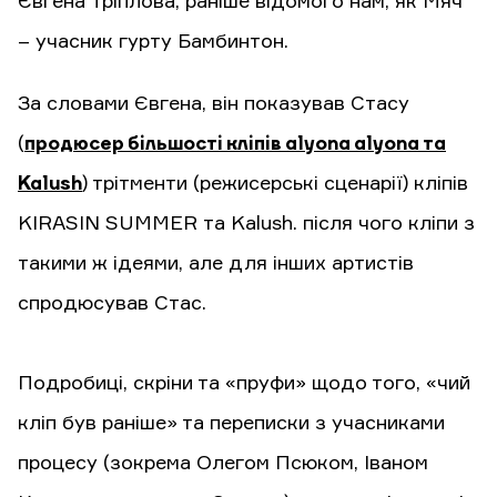
Євгена Тріплова, раніше відомого нам, як Мяч
– учасник гурту Бамбинтон.
За словами Євгена, він показував Стасу
(
продюсер більшості кліпів alyona alyona та
Kalush
) трітменти (режисерські сценарії) кліпів
KIRASIN SUMMER та Kalush. після чого кліпи з
такими ж ідеями, але для інших артистів
спродюсував Стас.
Подробиці, скріни та «пруфи» щодо того, «чий
кліп був раніше» та переписки з учасниками
процесу (зокрема Олегом Псюком, Іваном