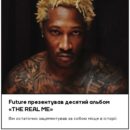
Future презентував десятий альбом
«THE REAL ME»
Він остаточно зацементував за собою місце в історії.