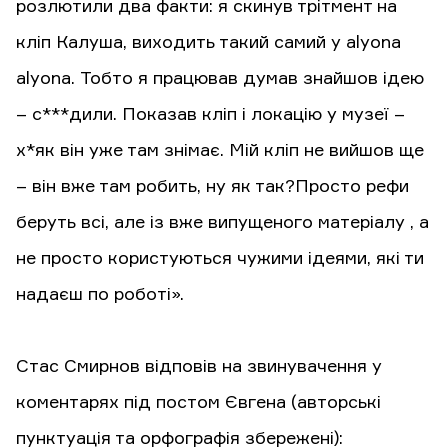
розлютили два факти: я скинув трітмент на
кліп Калуша, виходить такий самий у alyona
alyona. Тобто я працював думав знайшов ідею
– с***дили. Показав кліп і локацію у музеї –
х*як він уже там знімає. Мій кліп не вийшов ще
– він вже там робить, ну як так?Просто рефи
беруть всі, але із вже випущеного матеріалу , а
не просто користуються чужими ідеями, які ти
надаєш по роботі».
Стас Смирнов відповів на звинувачення у
коментарях під постом Євгена (авторські
пунктуація та орфографія збережені):