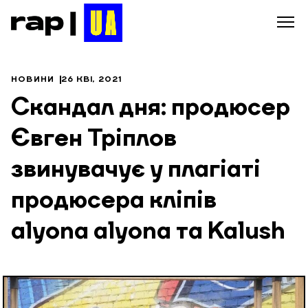
НОВИНИ
26 КВІ, 2021
Скандал дня: продюсер
Євген Тріплов
звинувачує у плагіаті
продюсера кліпів
alyona alyona та Kalush