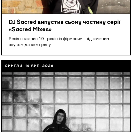
DJ Sacred випустив сьому частину серії
«Sacred Mixes»
Реліз включив 10 треків із фірмовим і відточеним
звуком данжен репу.
СИНГЛИ
14 ЛИП, 2026