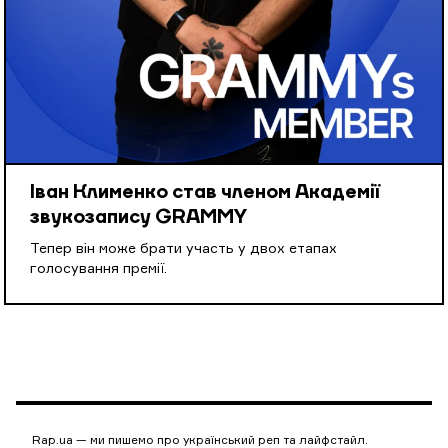
Іван Клименко став членом Академії
звукозапису GRAMMY
Тепер він може брати участь у двох етапах
голосування премії.
Rap.ua — ми пишемо про український реп та лайфстайл.