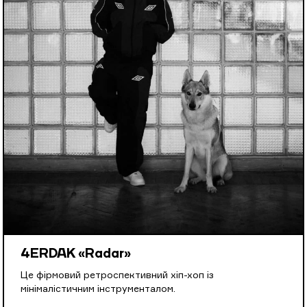
4ERDAK «Radar»
Це фірмовий ретроспективний хіп-хоп із
мінімалістичним інструменталом.