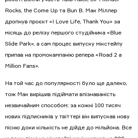
Rocks, the Come Up та Bun B. Мак Міллер
дропнув проєкт «I Love Life, Thank You» за
місяць до релізу першого студійника «Blue
Slide Park», а сам процес випуску мікстейпу
припав на промокампанію репера «Road 2 a
Million Fans».
На той час до популярності було ще далеко,
тож Мак вирішив підіймати впізнаваність
незвичайним способом: за кожні 100 тисяч
нових підписників у твіттері він випускав нову
пісню доки кількість не дійде до мільйона. Все