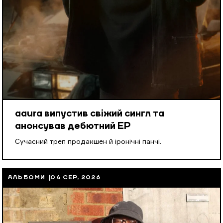
aaura випустив свіжий сингл та
анонсував дебютний EP
Cучасний треп продакшен й іронічні панчі.
АЛЬБОМИ
04 СЕР, 2026