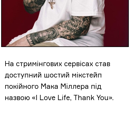
На стримінгових сервісах став
доступний шостий мікстейп
покійного Мака Міллера під
назвою «I Love Life, Thank You».