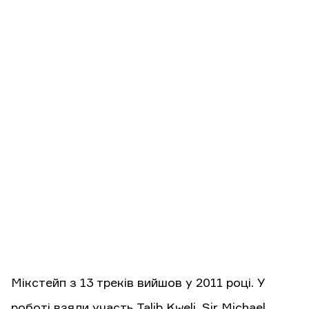
Мікстейп з 13 треків вийшов у 2011 році. У
роботі взяли участь Talib Kweli, Sir Michael