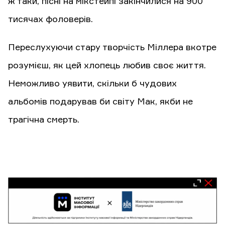
ж таки, пісні на мікстейпі закінчилися на 900
тисячах фоловерів.
Переслухуючи стару творчість Міллера вкотре
розумієш, як цей хлопець любив своє життя.
Неможливо уявити, скільки б чудових
альбомів подарував би світу Мак, якби не
трагічна смерть.