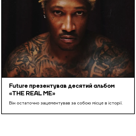
Future презентував десятий альбом
«THE REAL ME»
Він остаточно зацементував за собою місце в історії.