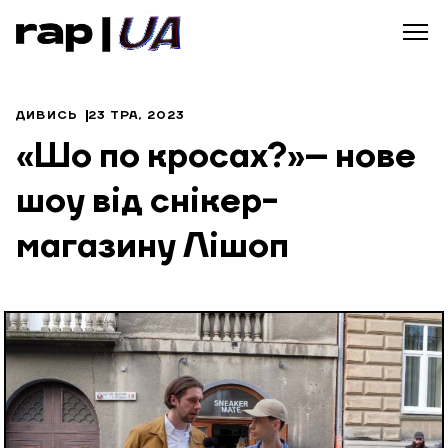
ДИВИСЬ
23 ТРА, 2023
«Шо по кросах?» – нове
шоу від снікер-
магазину Лішоп