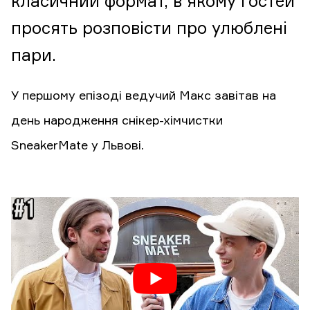
класичний формат, в якому гостей
просять розповісти про улюблені
пари.
У першому епізоді ведучий Макс завітав на
день народження снікер-хімчистки
SneakerMate у Львові.