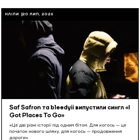
КЛІПИ
20 ЛИП, 2026
Saf Safron та bleedyii випустили сингл «I
Got Places To Go»
«Це дві різні історії під одним бітом. Для когось — це
початок нового шляху, для когось — продовження
дороги».