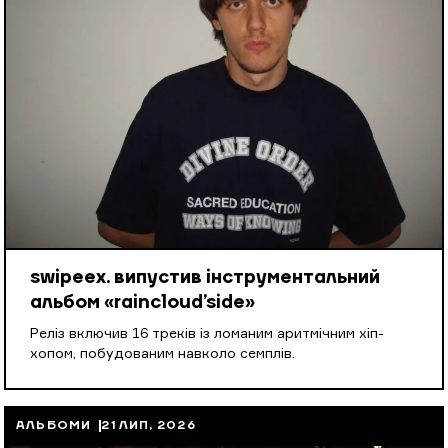
swipeex. випустив інструментальний
альбом «raincloud’side»
Реліз включив 16 треків із ломаним аритмічним хіп-
хопом, побудованим навколо семплів.
АЛЬБОМИ
21 ЛИП, 2026