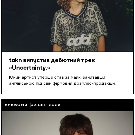
takn випустив дебютний трек
«Uncertainty.»
Юний артист уперше став за майк, зачитавши
англійською під свій фірмовий драмлес-продакшн.
АЛЬБОМИ
06 СЕР, 2026