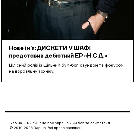
Нове ім’я: ДИСКЕТИ У ШАФІ
представив дебютний EP «Н.С.Д.»
Цілісний реліз із щільним бум-беп саундом та фокусом
на вербальну техніку.
Rap.ua — ми пишемо про український реп та лайфстайл.
© 2010-2026 Rap.ua. Всі права захищені.