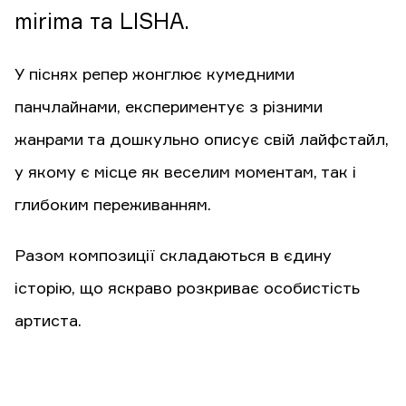
mirima та LISHA.
У піснях репер жонглює кумедними
панчлайнами, експериментує з різними
жанрами та дошкульно описує свій лайфстайл,
у якому є місце як веселим моментам, так і
глибоким переживанням.
Разом композиції складаються в єдину
історію, що яскраво розкриває особистість
артиста.