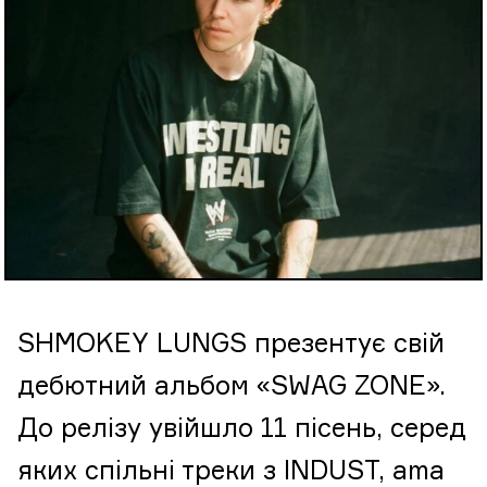
SHMOKEY LUNGS презентує свій
дебютний альбом «SWAG ZONE».
До релізу увійшло 11 пісень, серед
яких спільні треки з INDUST, ama