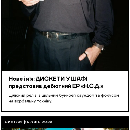
Нове ім’я: ДИСКЕТИ У ШАФІ
представив дебютний EP «Н.С.Д.»
Цілісний реліз із щільним бум-беп саундом та фокусом
на вербальну техніку.
СИНГЛИ
14 ЛИП, 2026