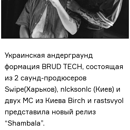
Украинская андерграунд
формация BRUD TECH, состоящая
из 2 саунд-продюсеров
Swipe(Харьков), nlcksonlc (Киев) и
двух МС из Киева Birch и rastsvyol
представила новый релиз
“Shambala”.