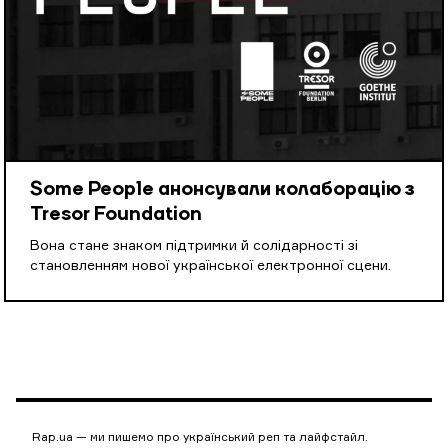
Some People анонсували колаборацію з
Tresor Foundation
Вона стане знаком підтримки й солідарності зі
становленням нової української електронної сцени.
Rap.ua — ми пишемо про український реп та лайфстайл.