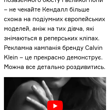
позаземного бюсту і великої попи
– не чекайте Кендалл більше
схожа на подіумних європейських
моделей, аніж на тих дівча, які
знімаються в реперських кліпах.
Рекламна кампанія бренду Calvin
Klein – це прекрасно демонструє.
Можна все детально роздивитись.