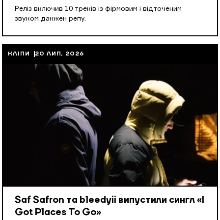
Реліз включив 10 треків із фірмовим і відточеним
звуком данжен репу.
КЛІПИ
20 ЛИП, 2026
Saf Safron та bleedyii випустили сингл «I
Got Places To Go»