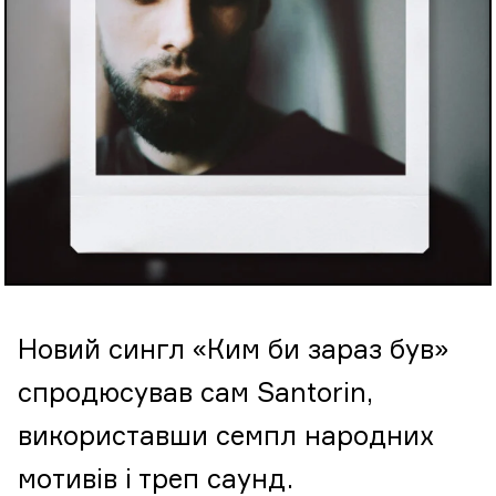
Новий сингл «Ким би зараз був»
спродюсував сам Santorin,
використавши семпл народних
мотивів і треп саунд.