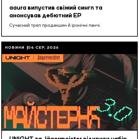
aaura випустив свіжий сингл та
анонсував дебютний EP
Cучасний треп продакшен й іронічні панчі.
НОВИНИ
04 СЕР, 2026