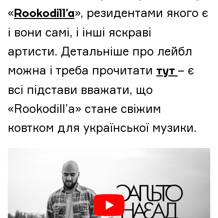
«
», резидентами якого є
Rookodill’a
і вони самі, і інші яскраві
артисти. Детальніше про лейбл
можна і треба прочитати
– є
тут
всі підстави вважати, що
«Rookodill’a» стане свіжим
ковтком для української музики.