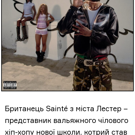
Британець Sainté з міста Лестер –
представник вальяжного чілового
хіп-хопу нової школи, котрий став