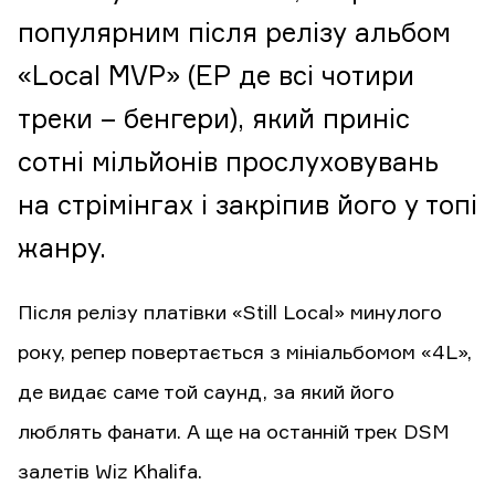
популярним після релізу альбом
«Local MVP» (EP де всі чотири
треки – бенгери), який приніс
сотні мільйонів прослуховувань
на стрімінгах і закріпив його у топі
жанру.
Після релізу платівки «Still Local» минулого
року, репер повертається з мініальбомом «4L»,
де видає саме той саунд, за який його
люблять фанати. А ще на останній трек DSM
залетів Wiz Khalifa.