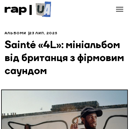
АЛЬБОМИ
23 ЛИП, 2025
Sainté «4L»: мініальбом
від британця з фірмовим
саундом