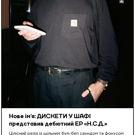
Нове ім’я: ДИСКЕТИ У ШАФІ
представив дебютний EP «Н.С.Д.»
Цілісний реліз із щільним бум-беп саундом та фокусом