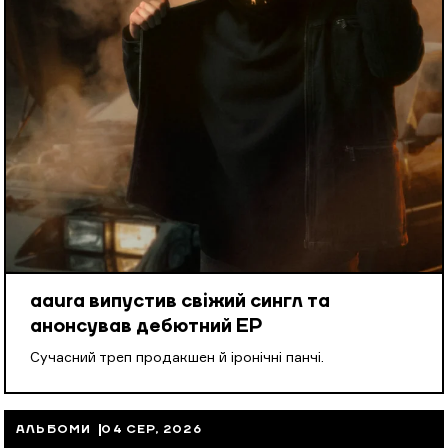
aaura випустив свіжий сингл та
анонсував дебютний EP
Cучасний треп продакшен й іронічні панчі.
АЛЬБОМИ
04 СЕР, 2026