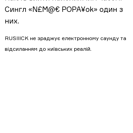
Сингл «N£M@€ POPA¥ok» один з
них.
RUSIIICK не зраджує електронному саунду та
відсиланням до київських реалій.