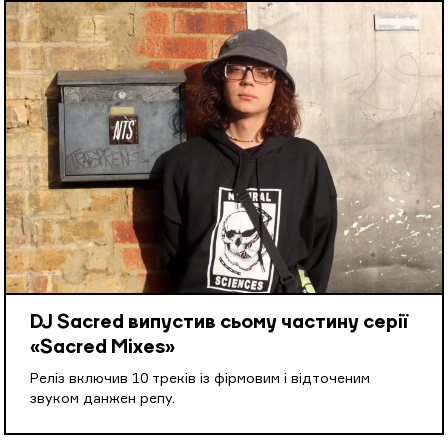
DJ Sacred випустив сьому частину серії
«Sacred Mixes»
Реліз включив 10 треків із фірмовим і відточеним
звуком данжен репу.