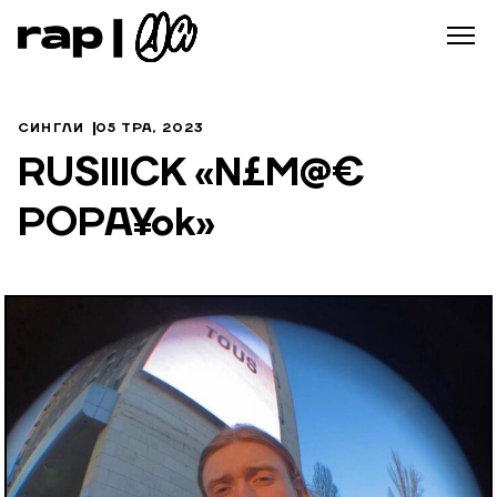
СИНГЛИ
05 ТРА, 2023
RUSIIICK «N£M@€
POPA¥ok»