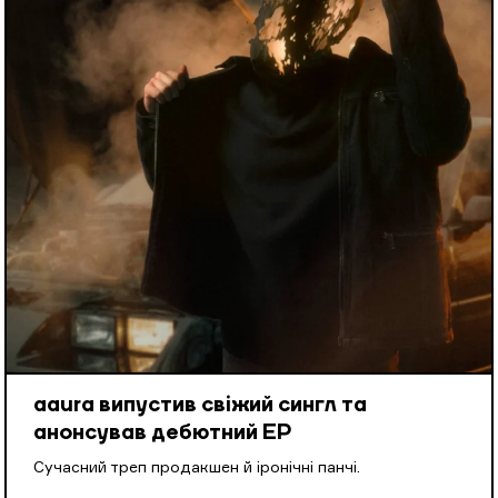
aaura випустив свіжий сингл та
анонсував дебютний EP
Cучасний треп продакшен й іронічні панчі.