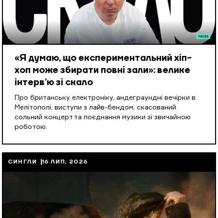
«Я думаю, що експериментальний хіп-
хоп може збирати повні зали»: велике
інтерв’ю зі скало
Про британську електроніку, андеграундні вечірки в
Мелітополі, виступи з лайв-бендом, скасований
сольний концерт та поєднання музики зі звичайною
роботою.
СИНГЛИ
16 ЛИП, 2026