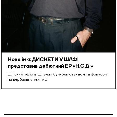
Нове ім’я: ДИСКЕТИ У ШАФІ
представив дебютний EP «Н.С.Д.»
Цілісний реліз із щільним бум-беп саундом та фокусом
на вербальну техніку.