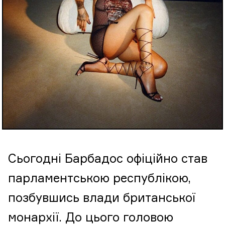
Сьогодні Барбадос офіційно став
парламентською республікою,
позбувшись влади британської
монархії. До цього головою