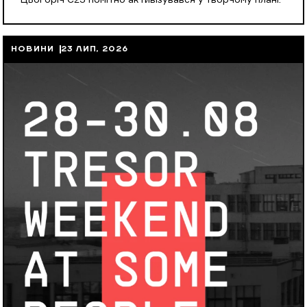
Цьогоріч С23 помітно активізувався у творчому плані.
НОВИНИ
23 ЛИП, 2026