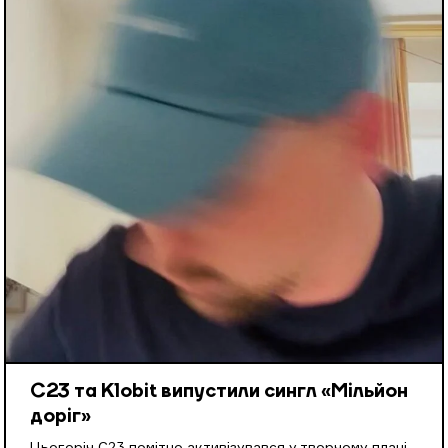
С23 та Klobit випустили сингл «Мільйон
доріг»