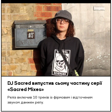
DJ Sacred випустив сьому частину серії
«Sacred Mixes»
Реліз включив 10 треків із фірмовим і відточеним
звуком данжен репу.