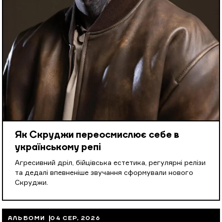
Як Скруджи переосмислює себе в
українському репі
Агресивний дріл, бійцівська естетика, регулярні релізи
та дедалі впевненіше звучання сформували нового
Скруджи.
АЛЬБОМИ
04 СЕР, 2026