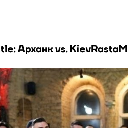
le: Арханк vs. KievRastаM