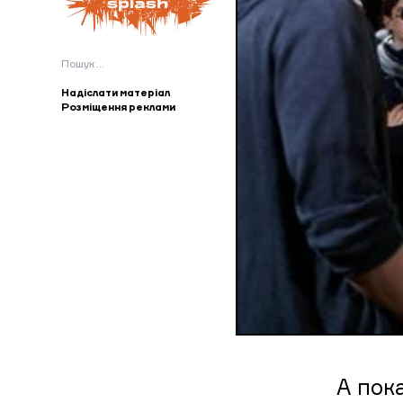
Пошук:
Надіслати матеріал
Розміщення реклами
А пок