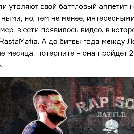
ли утоляют свой баттловый аппетит 
тными, но, тем не менее, интересным
мер, в сети появилось видео, в кото
vRastаMafia. А до битвы года между 
е месяца, потерпите – она пройдет 2
.