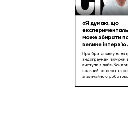
«Я думаю, що
експериментальн
може збирати по
велике інтерв’ю 
Про британську електр
андеграундні вечірки в
виступи з лайв-бендом
сольний концерт та п
зі звичайною роботою.