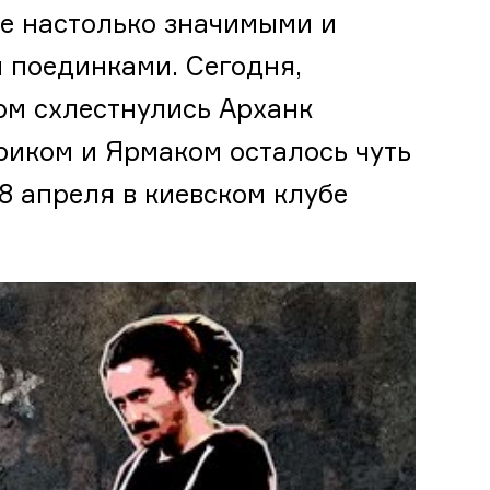
не настолько значимыми и
и поединками. Сегодня,
ром схлестнулись Арханк
Лоиком и Ярмаком осталось чуть
8 апреля в киевском клубе