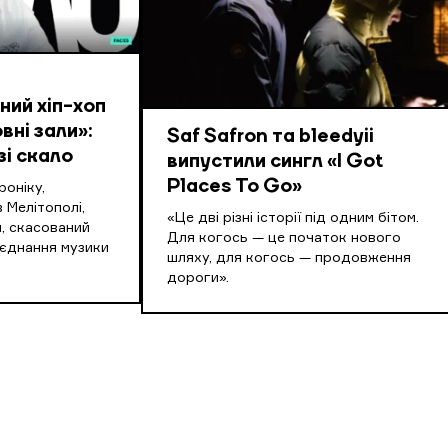
ий хіп-хоп
вні зали»:
Saf Safron та bleedyii
зі скало
випустили сингл «I Got
Places To Go»
оніку,
 Мелітополі,
«Це дві різні історії під одним бітом.
, скасований
Для когось — це початок нового
оєднання музики
шляху, для когось — продовження
дороги».