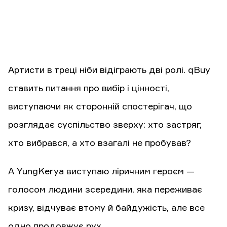
Артисти в треці ніби відіграють дві ролі. qBuy
ставить питання про вибір і цінності,
виступаючи як сторонній спостерігач, що
розглядає суспільство зверху: хто застряг,
хто вибрався, а хто взагалі не пробував?
А YungKerya виступаю ліричним героєм —
голосом людини зсередини, яка переживає
кризу, відчуває втому й байдужість, але все
одно продовжує рух.