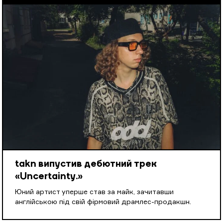
takn випустив дебютний трек
«Uncertainty.»
Юний артист уперше став за майк, зачитавши
англійською під свій фірмовий драмлес-продакшн.