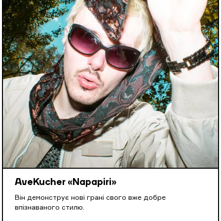
AveKucher «Napapiri»
Він демонструє нові грані свого вже добре
впізнаваного стилю.