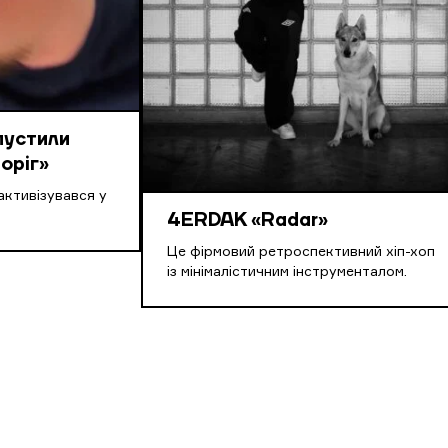
пустили
оріг»
активізувався у
4ERDAK «Radar»
Це фірмовий ретроспективний хіп-хоп
із мінімалістичним інструменталом.