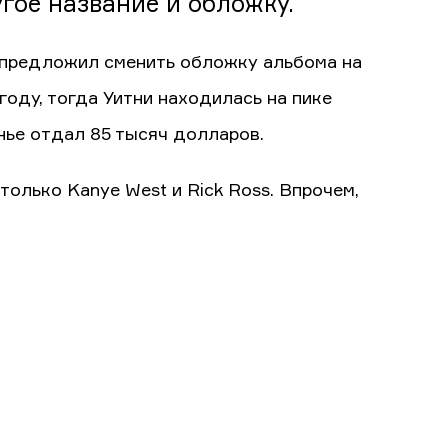
гое название и обложку.
й предложил сменить обложку альбома на
оду, тогда Уитни находилась на пике
нье отдал 85 тысяч долларов.
только Kanye West и Rick Ross. Впрочем,