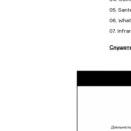
05. Sant
06. What
07. Infra
Слушать