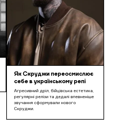
Як Скруджи переосмислює
себе в українському репі
Агресивний дріл, бійцівська естетика,
регулярні релізи та дедалі впевненіше
звучання сформували нового
Скруджи.