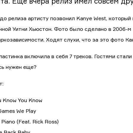
та. Еще вчера релиз имел совсем дру
 до релиза артисту позвонил Kanye West, которы
нной Уитни Хьюстон. Фото было сделано в 2006-м г
аркозависимости. Ходят слухи, что за это фото Ка
ластинка включила в себя 7 треков. Гостями стали 
сь нужен еще?
т:
ou Know You Know
 Games We Play
 Piano (Feat. Rick Ross)
e Back Baby