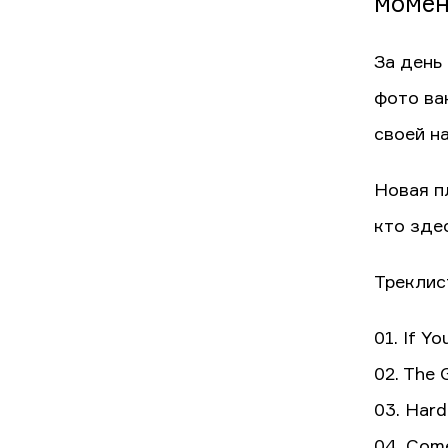
момен
За день
фото ва
своей н
Новая п
кто зде
Треклис
01. If Y
02. The
03. Hard
04. Com