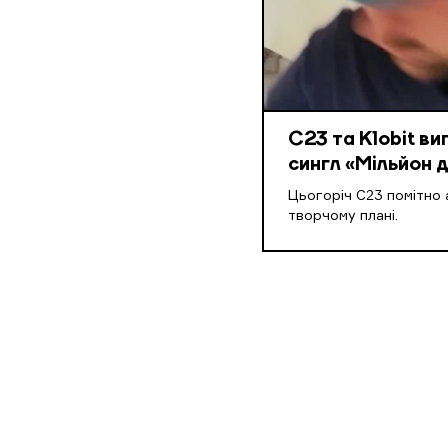
С23 та Klobit ви
сингл «Мільйон д
Цьогоріч С23 помітно 
творчому плані.