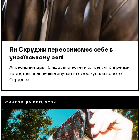
Як Скруджи переосмислює себе в
українському репі
Агресивний дріл, бійцівська естетика, регулярні релізи
та дедалі впевненіше звучання сформували нового
Скруджи.
СИНГЛИ
14 ЛИП, 2026