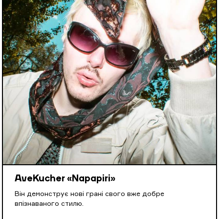
AveKucher «Napapiri»
Він демонструє нові грані свого вже добре
впізнаваного стилю.