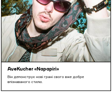
AveKucher «Napapiri»
Він демонструє нові грані свого вже добре
впізнаваного стилю.