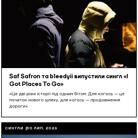
Saf Safron та bleedyii випустили сингл «I
Got Places To Go»
«Це дві різні історії під одним бітом. Для когось — це
початок нового шляху, для когось — продовження
дороги».
СИНГЛИ
30 ЛИП, 2026