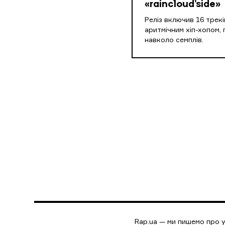
«raincloud’side»
Реліз включив 16 трекі
аритмічним хіп-хопом,
навколо семплів.
Rap.ua — ми пишемо про у