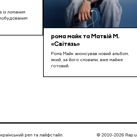
в із ломаним
 побудованим
рома майк та Матвій М.
«Світязь»
Рома Майк анонсував новий альбом,
який, за його словами, вже майже
готовий.
країнський реп та лайфстайл.
© 2010-2026 Rap.ua