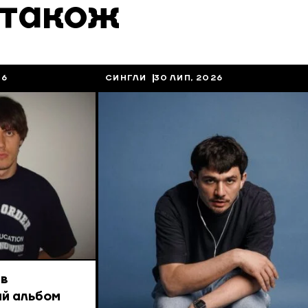
 також
26
СИНГЛИ
30 ЛИП, 2026
ив
ий альбом