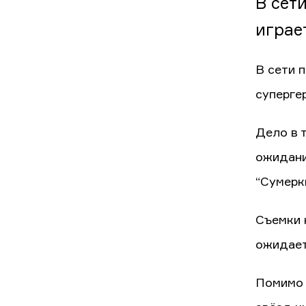
В сет
играе
В сети 
суперге
Дело в 
ожидани
“Сумерки
Съемки 
ожидает
Помимо 