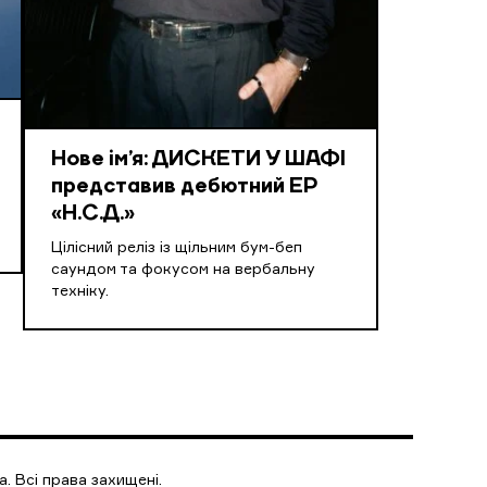
Нове ім’я: ДИСКЕТИ У ШАФІ
представив дебютний EP
«Н.С.Д.»
Цілісний реліз із щільним бум-беп
саундом та фокусом на вербальну
техніку.
. Всі права захищені.