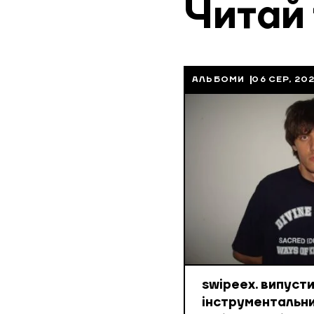
Читай
АЛЬБОМИ
06 СЕР, 20
swipeex. випуст
інструментальн