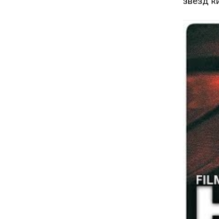
звёзд к