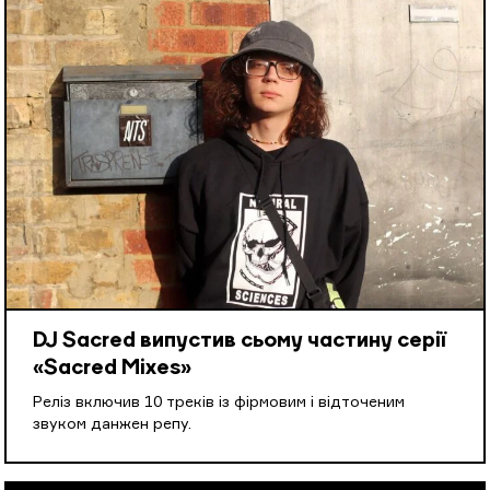
DJ Sacred випустив сьому частину серії
«Sacred Mixes»
Реліз включив 10 треків із фірмовим і відточеним
звуком данжен репу.