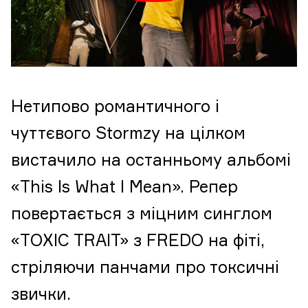
Нетипово романтичного і
чуттєвого Stormzy на цілком
вистачило на останньому альбомі
«This Is What I Mean». Репер
повертається з міцним синглом
«TOXIC TRAIT» з FREDO на фіті,
стріляючи панчами про токсичні
звички.