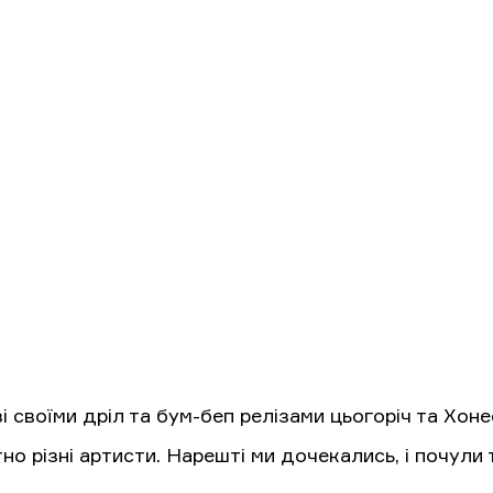
і своїми дріл та бум-беп релізами цьогоріч та Хоне
о різні артисти. Нарешті ми дочекались, і почули ту