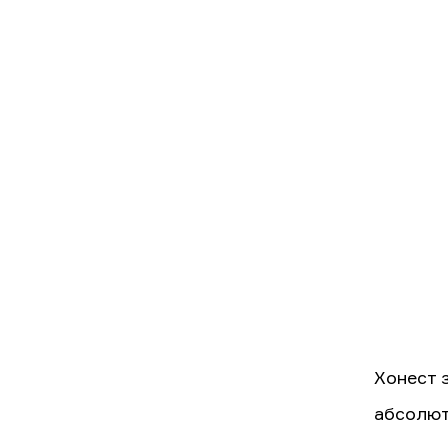
Хонест з
абсолютн