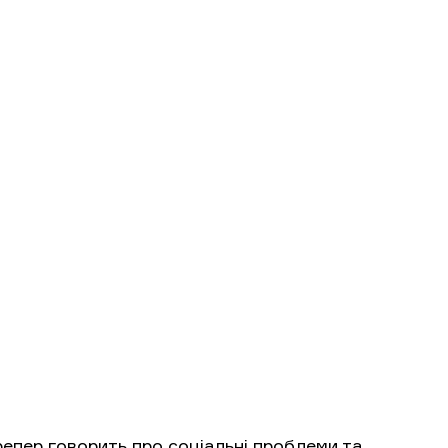
репер говорить про соціальні проблеми та