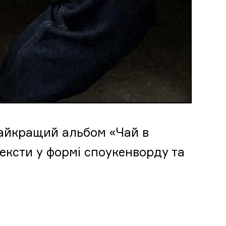
 найкращий альбом «Чай в
тексти у формі споукенворду та