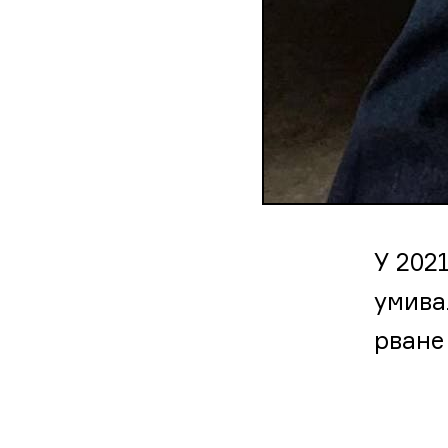
У 202
умива
рване