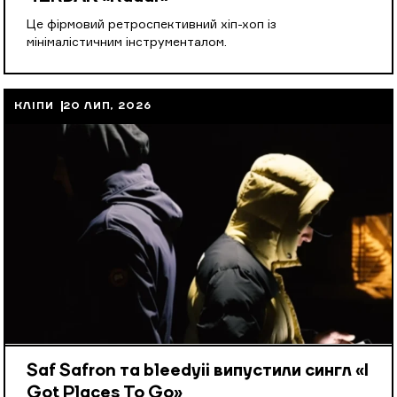
Це фірмовий ретроспективний хіп-хоп із
мінімалістичним інструменталом.
КЛІПИ
20 ЛИП, 2026
Saf Safron та bleedyii випустили сингл «I
Got Places To Go»