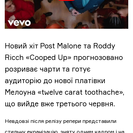
Новий хіт Post Malone та Roddy
Ricch «Cooped Up» прогнозовано
розриває чарти та готує
аудиторію до нової платівки
Мелоуна «twelve carat toothache»,
що вийде вже третього червня.
Невдовзі після релізу репери представили
стильну екранізацію, зняту одним кадром і на