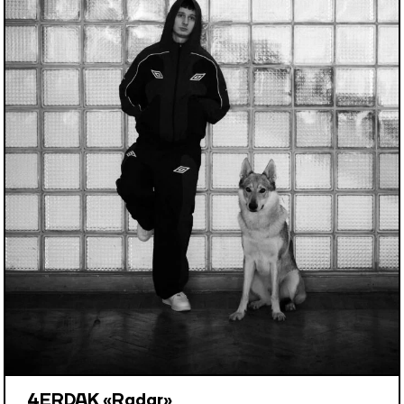
4ERDAK «Radar»