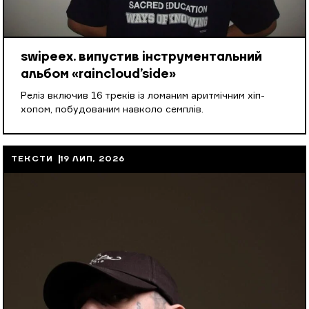
swipeex. випустив інструментальний
альбом «raincloud’side»
Реліз включив 16 треків із ломаним аритмічним хіп-
хопом, побудованим навколо семплів.
ТЕКСТИ
19 ЛИП, 2026