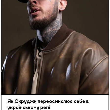
Як Скруджи переосмислює себе в
українському репі