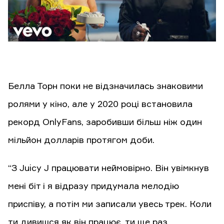
Белла Торн поки не відзначилась знаковими
ролями у кіно, але у 2020 році встановила
рекорд OnlyFans, заробивши більш ніж один
мільйон долларів протягом доби.
“З Juicy J працювати неймовірно. Він увімкнув
мені біт і я відразу придумала мелодію
приспіву, а потім ми записали увесь трек. Коли
ти дивишся як він працює, ти ще раз