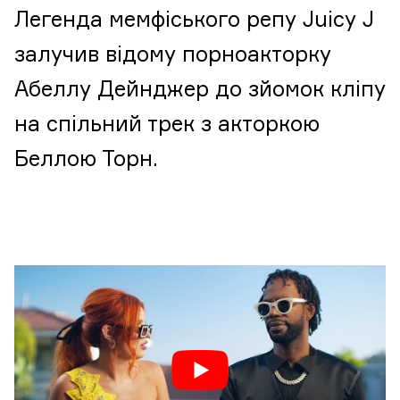
Легенда мемфіського репу Juicy J
залучив відому порноакторку
Абеллу Дейнджер до зйомок кліпу
на спільний трек з акторкою
Беллою Торн.