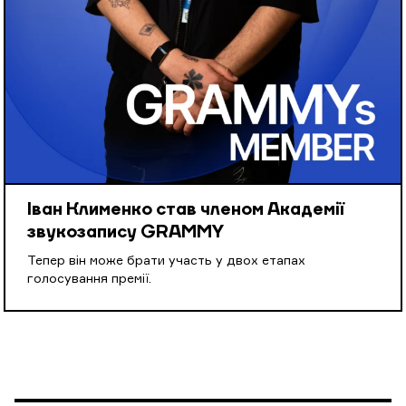
Іван Клименко став членом Академії
звукозапису GRAMMY
Тепер він може брати участь у двох етапах
голосування премії.