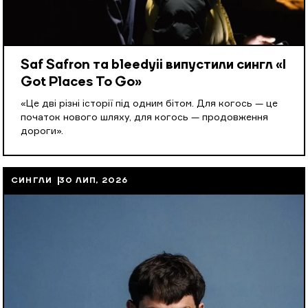
Saf Safron та bleedyii випустили сингл «I
Got Places To Go»
«Це дві різні історії під одним бітом. Для когось — це
початок нового шляху, для когось — продовження
дороги».
СИНГЛИ
30 ЛИП, 2026