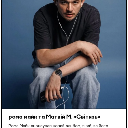
рома майк та Матвій М. «Світязь»
Рома Майк анонсував новий альбом, який, за його