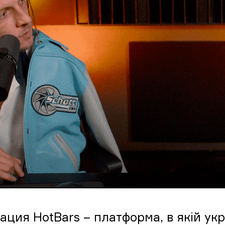
ация HotBars – платформа, в якій укра