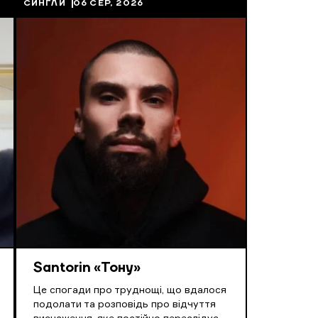
СИНГЛИ
06 СЕР, 2026
Santorin «Тону»
Це спогади про труднощі, що вдалося
подолати та розповідь про відчуття