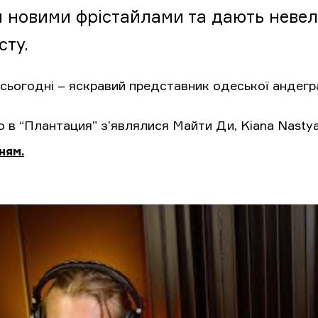
и новими фрістайлами та дають невели
сту.
а сьогодні – яскравий представник одеської ан
о в “Плантация” з’являлися Майти Ди, Kiana Nasty
ням.