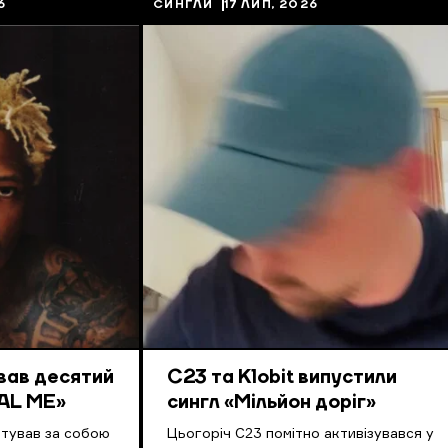
6
СИНГЛИ
17 ЛИП, 2026
вав десятий
С23 та Klobit випустили
AL ME»
сингл «Мільйон доріг»
нтував за собою
Цьогоріч С23 помітно активізувався у