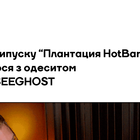
ипуску “Плантация HotBar
ся з одеситом
EEGHOST