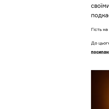
своїм
подка
Гість н
До цьог
посилан