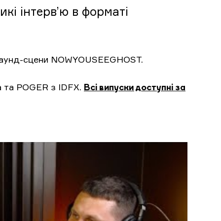
кі інтерв’ю в форматі
деграунд-сцени NOWYOUSEEGHOST.
a та POGER з IDFX.
Всі випуски доступні за