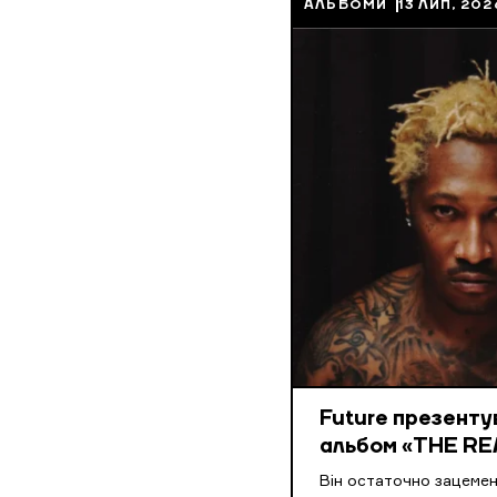
АЛЬБОМИ
13 ЛИП, 202
Future презенту
альбом «THE RE
Він остаточно зацеме