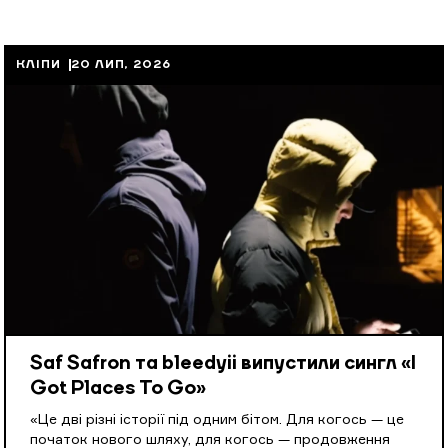
КЛІПИ
20 ЛИП, 2026
Saf Safron та bleedyii випустили сингл «I
Got Places To Go»
«Це дві різні історії під одним бітом. Для когось — це
початок нового шляху, для когось — продовження