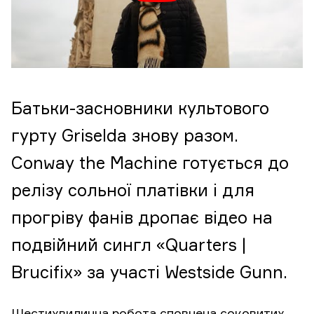
Батьки-засновники культового
гурту Griselda знову разом.
Conway the Machine готується до
релізу сольної платівки і для
прогріву фанів дропає відео на
подвійний сингл «Quarters |
Brucifix» за участі Westside Gunn.
Шестихвилинна робота сповнена соковитих