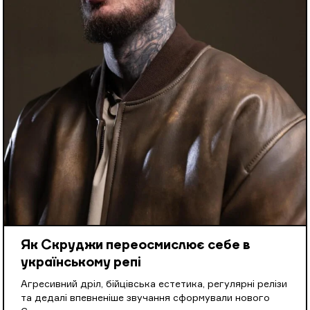
Як Скруджи переосмислює себе в
українському репі
Агресивний дріл, бійцівська естетика, регулярні релізи
та дедалі впевненіше звучання сформували нового