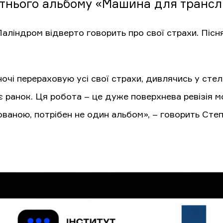
тнього альбому «Машина для трансляц
 Паліндром відверто говорить про свої страхи. Пі
ночі перераховую усі свої страхи, дивлячись у стел
 ранок. Ця робота – це дуже поверхнева ревізія мої
ованою, потрібен не один альбом», – говорить Степ