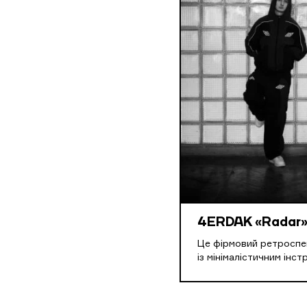
4ERDAK «Radar
Це фірмовий ретроспе
із мінімалістичним інс