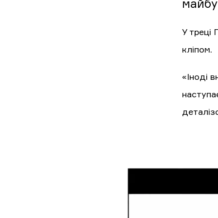
майбу
У треці
кліпом.
«Іноді в
наступає
деталіз