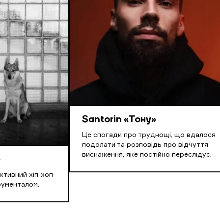
Santorin «Тону»
Це спогади про труднощі, що вдалося
подолати та розповідь про відчуття
виснаження, яке постійно переслідує.
»
ктивний хіп-хоп
трументалом.