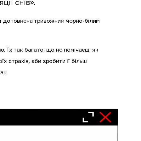
ії снів».
сня доповнена тривожним чорно-білим
ю. Їх так багато, що не помічаєш, як
х страхів, аби зробити її більш
ан.