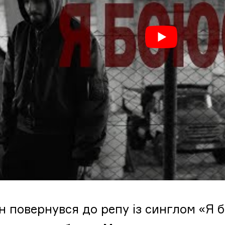
н повернувся до репу із синглом «Я 