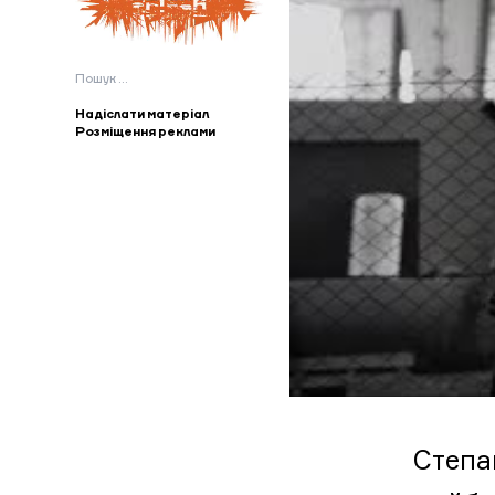
Пошук:
Надіслати матеріал
Розміщення реклами
Степа