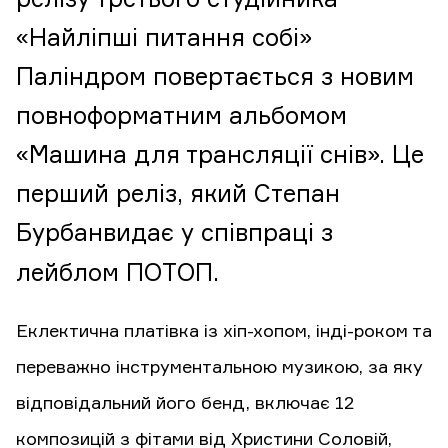
«Найліпші питання собі»
Паліндром повертається з новим
повноформатним альбомом
«Машина для трансляції снів». Це
перший реліз, який Степан
Бурбан
видає у співпраці з
лейблом ПОТОП.
Еклектична платівка із хіп-хопом, інді-роком та
переважно інструментальною музикою, за яку
відповідальний його бенд, включає 12
композицій з фітами від Христини Соловій,