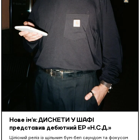
Нове ім’я: ДИСКЕТИ У ШАФІ
представив дебютний EP «Н.С.Д.»
Цілісний реліз із щільним бум-беп саундом та фокусом