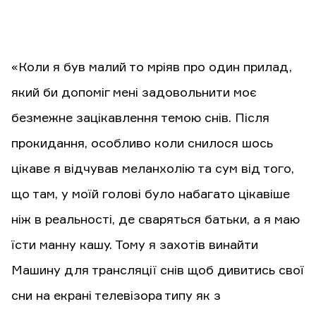
«Коли я був малий то мріяв про один прилад,
який би допоміг мені задовольнити моє
безмежне зацікавлення темою снів. Після
прокидання, особливо коли снилося шось
цікаве я відчував меланхолію та сум від того,
що там, у моїй голові було набагато цікавіше
ніж в реальності, де сваряться батьки, а я маю
їсти манну кашу. Тому я захотів винайти
Машину для трансляції снів щоб дивитись свої
сни на екрані телевізора
типу як з