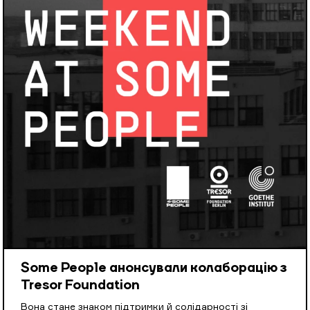
Some People анонсували колаборацію з
Tresor Foundation
Вона стане знаком підтримки й солідарності зі