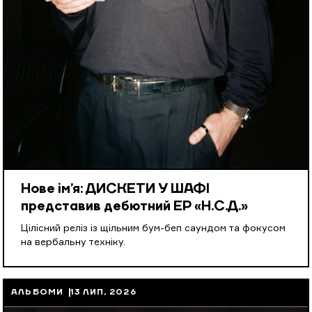
Нове ім’я: ДИСКЕТИ У ШАФІ
представив дебютний EP «Н.С.Д.»
Цілісний реліз із щільним бум-беп саундом та фокусом
на вербальну техніку.
АЛЬБОМИ
13 ЛИП, 2026