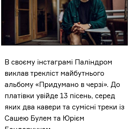
В своєму інстаграмі Паліндром
виклав трекліст майбутнього
альбому «Придумано в черзі». До
платівки увійде 13 пісень, серед
яких два кавери та сумісні треки із
Сашею Булем та Юрієм