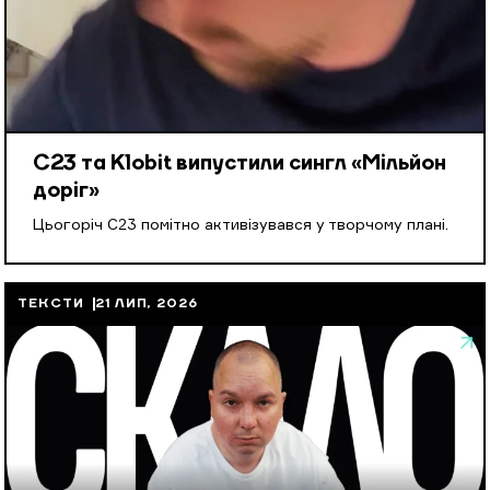
С23 та Klobit випустили сингл «Мільйон
доріг»
Цьогоріч С23 помітно активізувався у творчому плані.
ТЕКСТИ
21 ЛИП, 2026