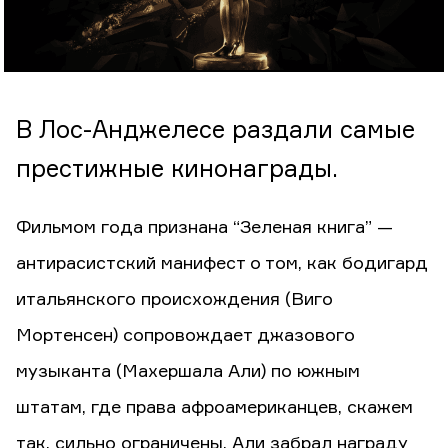
В Лос-Анджелесе раздали самые
престижные кинонаграды.
Фильмом года признана “Зеленая книга” —
антирасистский манифест о том, как бодигард
итальянского происхождения (Виго
Мортенсен) сопровождает джазового
музыканта (Махершала Али) по южным
штатам, где права афроамериканцев, скажем
так, сильно ограничены. Али забрал награду