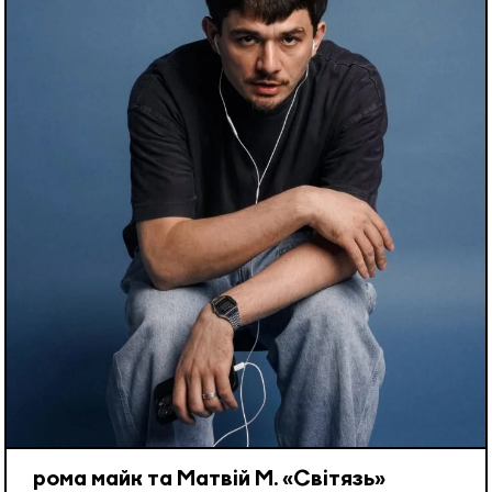
рома майк та Матвій М. «Світязь»