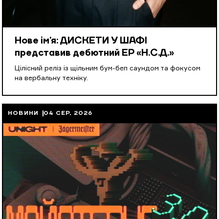
Нове ім’я: ДИСКЕТИ У ШАФІ
представив дебютний EP «Н.С.Д.»
Цілісний реліз із щільним бум-беп саундом та фокусом
на вербальну техніку.
НОВИНИ
04 СЕР, 2026