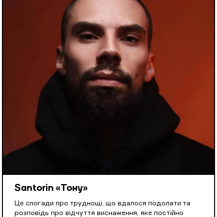
Santorin «Тону»
Це спогади про труднощі, що вдалося подолати та
розповідь про відчуття виснаження, яке постійно