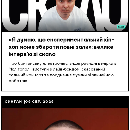
«Я думаю, що експериментальний хіп-
хоп може збирати повні зали»: велике
інтерв’ю зі скало
Про британську електроніку, андеграундні вечірки в
Мелітополі, виступи з лайв-бендом, скасований
сольний концерт та поєднання музики зі звичайною
роботою.
СИНГЛИ
06 СЕР, 2026