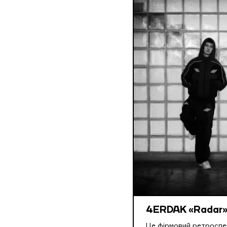
4ERDAK «Radar
Це фірмовий ретроспе