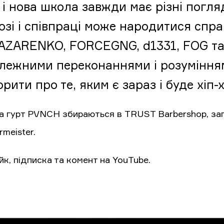
і нова школа завжди має різні погляди
озі і співпраці може народитися спра
AZARENKO, FORCEGNG, d1331, FOG та 
лежними переконаннями і розумінням
рити про те, яким є зараз і буде хіп-х
та гурт PVNCH збираються в TRUST Barbershop, за
rmeister.
йк, підписка та комент на YouTube.