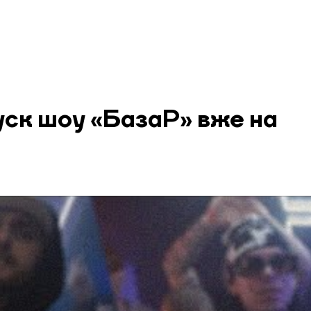
уск шоу «БазаР» вже на