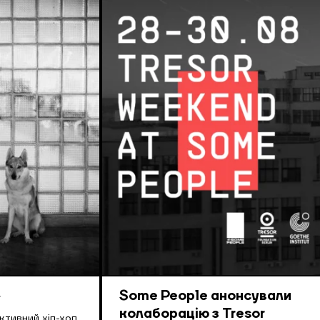
»
Some People анонсували
колаборацію з Tresor
ктивний хіп-хоп