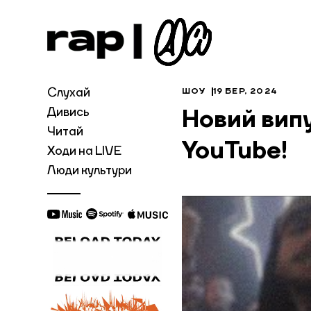
Слухай
ШОУ
19 БЕР, 2024
Дивись
Новий вип
Читай
YouTube!
Ходи на LIVE
Люди культури