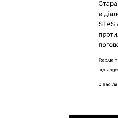
Стара 
в діал
STAS 
проти
погово
Rap.ua 
під Jäge
3 вас ла