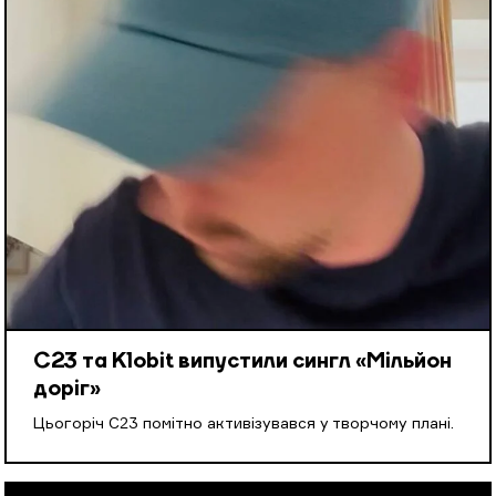
С23 та Klobit випустили сингл «Мільйон
доріг»
Цьогоріч С23 помітно активізувався у творчому плані.