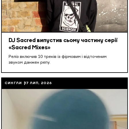
DJ Sacred випустив сьому частину серії
«Sacred Mixes»
Реліз включив 10 треків із фірмовим і відточеним
звуком данжен репу.
СИНГЛИ
17 ЛИП, 2026