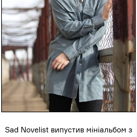
Sad Novelist випустив мініальбом з