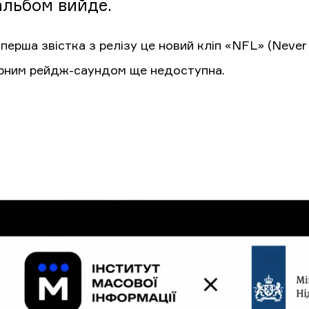
альбом вийде.
перша звістка з релізу це новий кліп «NFL» (Never Fa
рним рейдж-саундом ще недоступна.