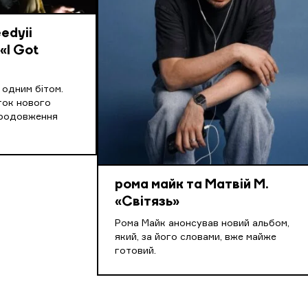
edyii
«I Got
д одним бітом.
ток нового
продовження
рома майк та Матвій М.
«Світязь»
Рома Майк анонсував новий альбом,
який, за його словами, вже майже
готовий.