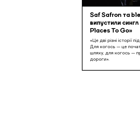
Saf Safron та ble
випустили сингл 
Places To Go»
«Це дві різні історії пі
Для когось — це поча
шляху, для когось — 
дороги».