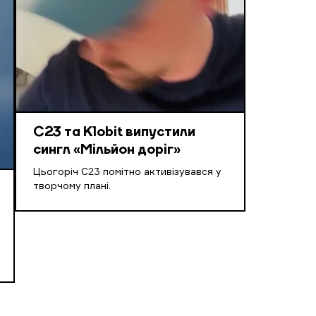
С23 та Klobit випустили
сингл «Мільйон доріг»
Цьогоріч С23 помітно активізувався у
творчому плані.