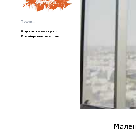
Пошук:
Надіслати матеріал
Розміщення реклами
Малень