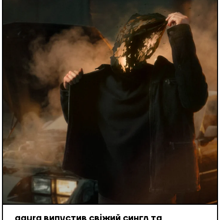
aaura випустив свіжий сингл та