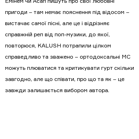
Емінем чи Асап пишуть про свої любовні
пригоди – там немає пояснення під відосом –
вистачає самої пісні, але це і відрізняє
справжній реп від поп-музики, до якої,
повторюся, KALUSH потрапили цілком
справедливо та зважено – ортодоксальні МС
можуть плюватися та критикувати гурт скільки
завгодно, але що співати, про що та як – це
завжди залишається вибором автора.