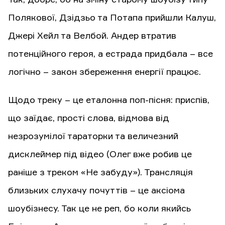
Полякової, Дзідзьо та Потапа прийшли Калуш,
Джері Хейл та Велбой. Андер втратив
потенційного героя, а естрада придбала – все
логічно – закон збереження енергії працює.
Щодо треку – це еталонна поп-пісня: приспів,
що заїдає, прості слова, відмова від
незрозумілої тараторки та величезний
дисклеймер під відео (Олег вже робив це
раніше з треком «Не забуду»). Трансляція
близьких слухачу почуттів – це аксіома
шоубізнесу. Так це не реп, бо коли якийсь