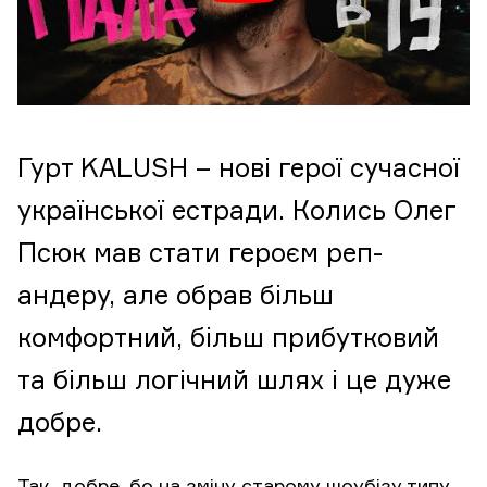
Гурт KALUSH – нові герої сучасної
української естради. Колись Олег
Псюк мав стати героєм реп-
андеру, але обрав більш
комфортний, більш прибутковий
та більш логічний шлях і це дуже
добре.
Так, добре, бо на зміну старому шоубізу типу