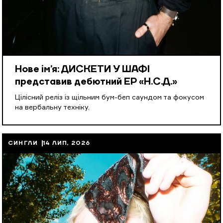
Нове ім’я: ДИСКЕТИ У ШАФІ
представив дебютний EP «Н.С.Д.»
Цілісний реліз із щільним бум-беп саундом та фокусом
на вербальну техніку.
СИНГЛИ
14 ЛИП, 2026