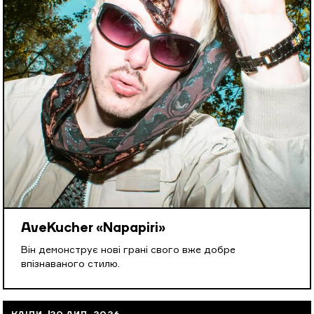
AveKucher «Napapiri»
Він демонструє нові грані свого вже добре
впізнаваного стилю.