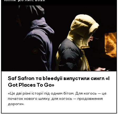
КЛІПИ
20 ЛИП, 2026
Saf Safron та bleedyii випустили сингл «I
Got Places To Go»
«Це дві різні історії під одним бітом. Для когось — це
початок нового шляху, для когось — продовження
дороги».