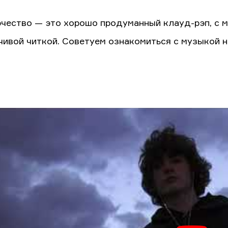
рчество — это хорошо продуманный клауд-рэп, с
чивой читкой. Советуем ознакомиться с музыкой н