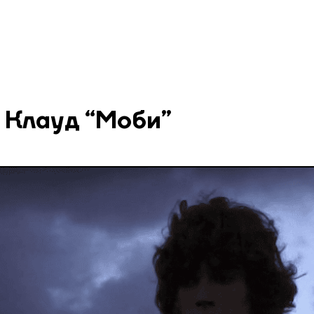
: Клауд “Моби”