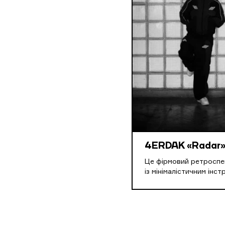
4ERDAK «Radar
Це фірмовий ретроспе
із мінімалістичним інс