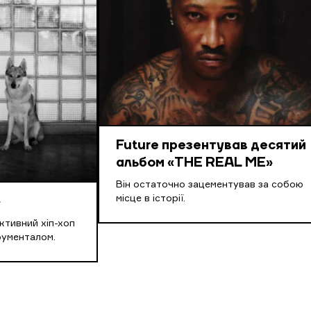
Future презентував десятий
альбом «THE REAL ME»
Він остаточно зацементував за собою
місце в історії.
»
ктивний хіп-хоп
трументалом.