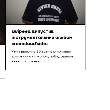
swipeex. випустив
інструментальний альбом
«raincloud’side»
Реліз включив 16 треків із ломаним
аритмічним хіп-хопом, побудованим
навколо семплів.