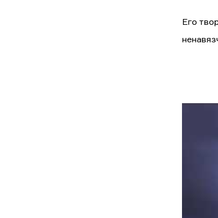
Его тво
ненавяз