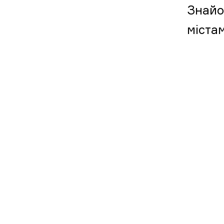
Знайо
міста