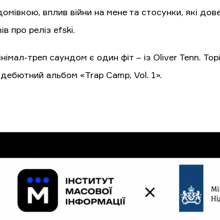
омівкою, вплив війни на мене та стосунки, які до
ів про реліз efski.
інімал-треп саундом є один фіт – із Oliver Tenn. Тор
дебютний альбом «Trap Camp, Vol. 1».