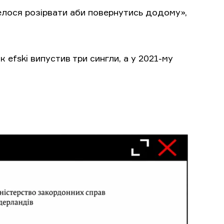
велося розірвати аби повернутись додому»,
ік efski випустив три сингли, а у 2021-му