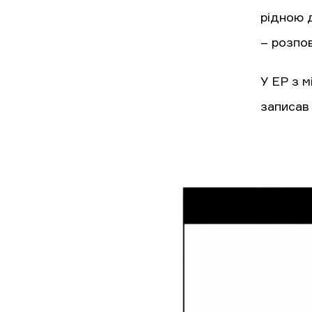
рідною д
– розпов
У EP з м
записав 