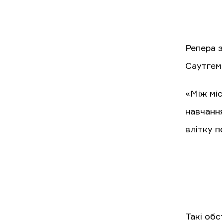
Репера з
Саутгем
«Між мі
навчання
влітку п
Такі обс