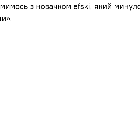
мимось з новачком efski, який минул
ми».