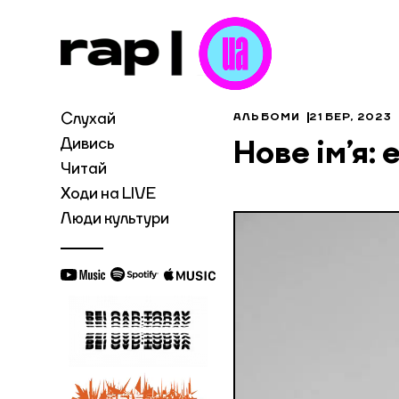
Слухай
АЛЬБОМИ
21 БЕР, 2023
Дивись
Нове ім’я: e
Читай
Ходи на LIVE
Люди культури