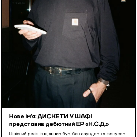
Нове ім’я: ДИСКЕТИ У ШАФІ
представив дебютний EP «Н.С.Д.»
Цілісний реліз із щільним бум-беп саундом та фокусом