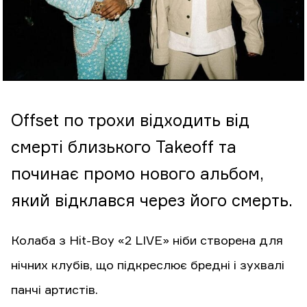
Offset по трохи відходить від
смерті близького Takeoff та
починає промо нового альбом,
який відклався через його смерть.
Колаба з Hit-Boy «2 LIVE» ніби створена для
нічних клубів, що підкреслює бредні і зухвалі
панчі артистів.