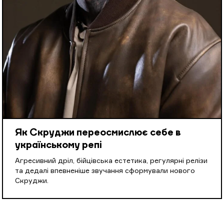
Як Скруджи переосмислює себе в
українському репі
Агресивний дріл, бійцівська естетика, регулярні релізи
та дедалі впевненіше звучання сформували нового
Скруджи.