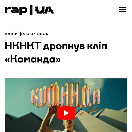
КЛІПИ
16 СЕР, 2024
НКНКТ дропнув кліп
«Команда»