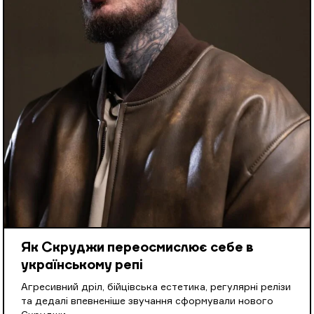
Як Скруджи переосмислює себе в
українському репі
Агресивний дріл, бійцівська естетика, регулярні релізи
та дедалі впевненіше звучання сформували нового