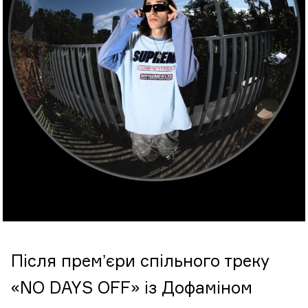
Після премʼєри спільного треку
«NO DAYS OFF» із Дофаміном