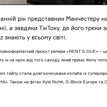
танній рік представник Манчестеру на
ії, а завдяки ТікТоку, де його треки 
 знають у всьому світі.
овноформатний проєкт репера «RENT`S DUE» – це 18
ь ні на крок від того саунду, який приніс йому поп
ом тейпу стала довгоочікувана колаба із суперзір
». Також на фітах Kyle Richh, D-Block Europe та Ch