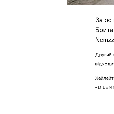
За ос
Британ
Nemzzz
Другий п
відходит
Хайлайт
«DILEMMA