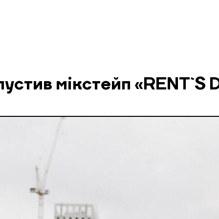
пустив мікстейп «RENT`S 