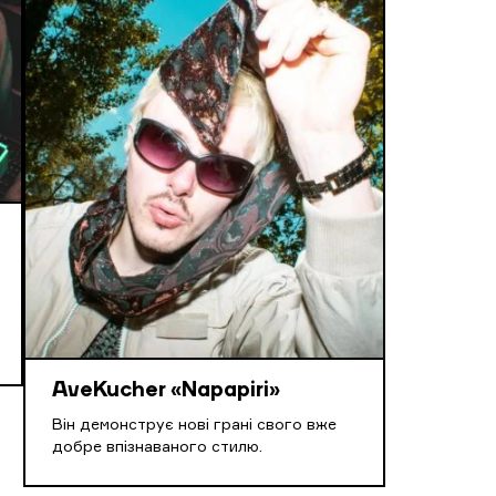
AveKucher «Napapiri»
Він демонструє нові грані свого вже
добре впізнаваного стилю.