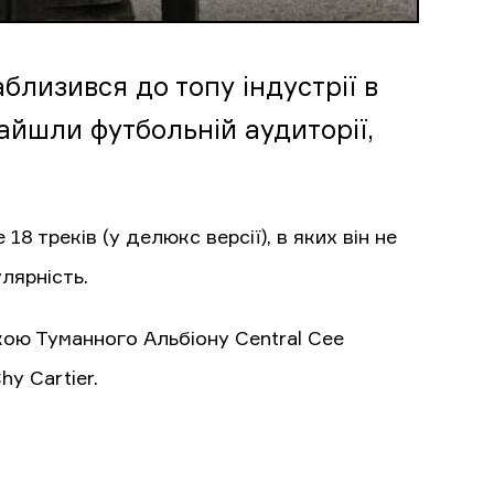
близився до топу індустрії в
зайшли футбольній аудиторії,
 треків (у делюкс версії), в яких він не
улярність.
кою Туманного Альбіону Central Cee
y Cartier.