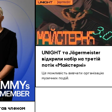
UNIGHT та Jägermeister
відкрили набір на третій
потік «Майстерні»
Це можливість вивчати організацію
музичних подій.
тав членом