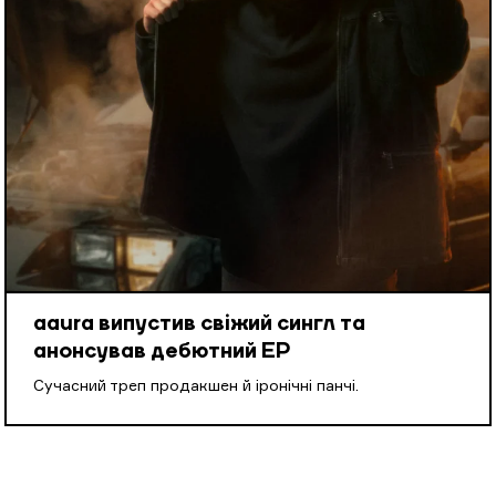
aaura випустив свіжий сингл та
анонсував дебютний EP
Cучасний треп продакшен й іронічні панчі.