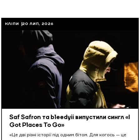
КЛІПИ
20 ЛИП, 2026
Saf Safron та bleedyii випустили сингл «I
Got Places To Go»
«Це дві різні історії під одним бітом. Для когось — це